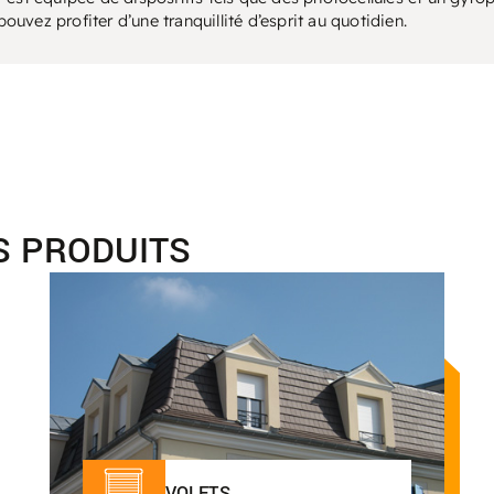
 pouve
z
p
rofite
r
d
’une
tranquillité d’esprit au quotidien.
S PRODUITS
VOLETS