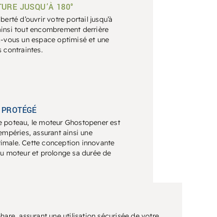
URE JUSQU’À 180°
iberté d’ouvrir votre portail jusqu’à
ainsi tout encombrement derrière
ez-vous un espace optimisé et une
s contraintes.
 PROTÉGÉ
e poteau, le moteur
Ghostopener
est
tempéries, assurant ainsi une
timale. Cette conception innovante
 du moteur et prolonge sa durée de
hare, assurant une utilisation sécurisée de votre