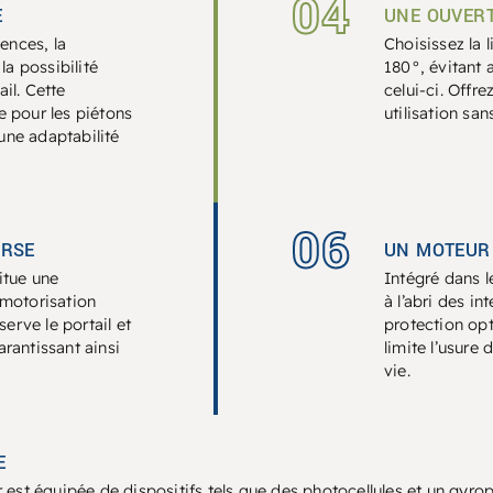
04
E
UNE OUVERT
ences, la
Choisissez la l
la possibilité
180°, évitant 
ail. Cette
celui-ci. Offr
e pour les piétons
utilisation san
une adaptabilité
06
URSE
UN MOTEUR
itue une
Intégré dans l
a motorisation
à l’abri des in
serve le portail et
protection op
arantissant ainsi
limite l’usure
vie.
E
r
est équipée de dispositifs tels que des photocellules et un gyrop